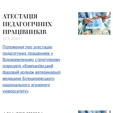
АТЕСТАЦІЯ
ПЕДАГОГІЧНИХ
ПРАЦІВНИКІВ
01.11.2023
Положення про атестацію
педагогічних працівників у
Відокремленому структурному
підрозділі «Компаніївський
фаховий коледж ветеринарної
медицини Білоцерківського
національного аграрного
університету»