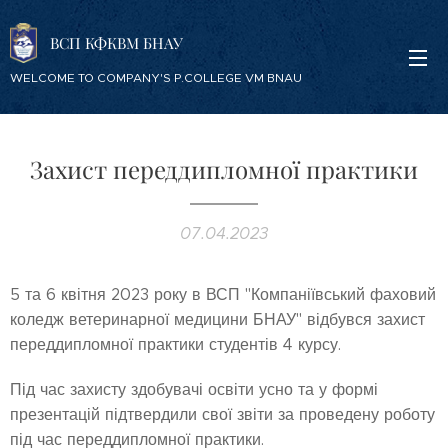
ВСП КФКВМ БНАУ
WELCOME TO COMPANY'S P.COLLEGE VM BNAU
Захист переддипломної практики
07.04.2023
5 та 6 квітня 2023 року в ВСП "Компаніївський фаховий
коледж ветеринарної медицини БНАУ" відбувся захист
переддипломної практики студентів 4 курсу.
Під час захисту здобувачі освіти усно та у формі
презентацій підтвердили свої звіти за проведену роботу
під час переддипломної практики.