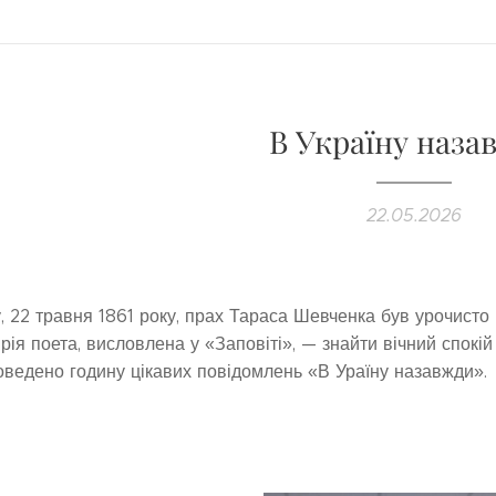
В Україну наза
22.05.2026
у, 22 травня 1861 року, прах Тараса Шевченка був урочисто
ія поета, висловлена у «Заповіті», — знайти вічний спокій 
оведено годину цікавих повідомлень «В Ураїну назавжди».