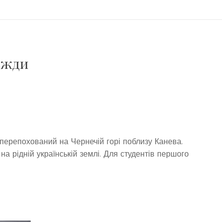
вжди
 перепохований на Чернечій горі поблизу Канева.
на рідній українській землі. Для студентів першого