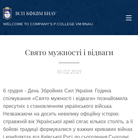
ВСП КФКВМ БНАУ
WELCOME TO COMPANY'S P.COLLEGE VM BNAU
Свято мужності і відваги
10.02.2021
6 грудня - День Збройних Сил України. Година
спілкування «Свято мужності і відваги» познайомила
присутніх з становленням українського війська.
Незважаючи на досить невелику офіційну історію,
справжній вік Української армії сягає кількох століть, а її
бойові традиції формувалися у важких кривавих війнах
і конфліктах від Київської Русі до сьогодення.Сьогодні