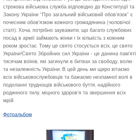
строкова військова служба відповідно до Конституції та
Закону України "Про загальний військовий обов'язок" є
почесним обов'язком кожного громадянина (чоловічої
статі). Хоча, потрібно зауважити, що багато службових
посад в армії займають жінки і їх кількість з кожним
роком зростає. Тому це свято стосується всіх, це свято
України!Свято Збройних сил України - це данина пам'яті
тисячам воїнів, які загинули в битвах за свободу, волю
та незалежність України. В цей день ми щиро вітаємо
всіх військовослужбовців та бажаємо незламної волі в
подоланні труднощів військового буття, надійного
родинного тилу, міцного здоров'я та звершення всіх
мрій.
Фотоальбом