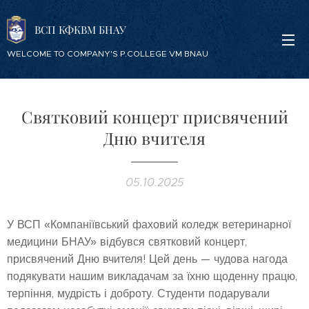
ВСП КФКВМ БНАУ
WELCOME TO COMPANY'S P.COLLEGE VM BNAU
Святковий концерт присвячений
Дню вчителя
05.10.2025
У ВСП «Компаніївський фаховий коледж ветеринарної
медицини БНАУ» відбувся святковий концерт,
присвячений Дню вчителя! Цей день — чудова нагода
подякувати нашим викладачам за їхню щоденну працю,
терпіння, мудрість і доброту. Студенти подарували