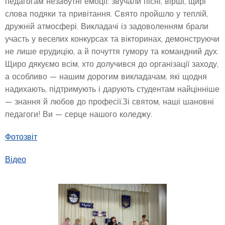
педагогам незабутні емоції: звучали пісні, вірші, щирі
слова подяки та привітання. Свято пройшло у теплій,
дружній атмосфері. Викладачі із задоволенням брали
участь у веселих конкурсах та вікторинах, демонструючи
не лише ерудицію, а й почуття гумору та командний дух.
Щиро дякуємо всім, хто долучився до організації заходу,
а особливо — нашим дорогим викладачам, які щодня
надихають, підтримують і дарують студентам найцінніше
— знання й любов до професії.Зі святом, наші шановні
педагоги! Ви — серце нашого коледжу.
Фотозвіт
Відео