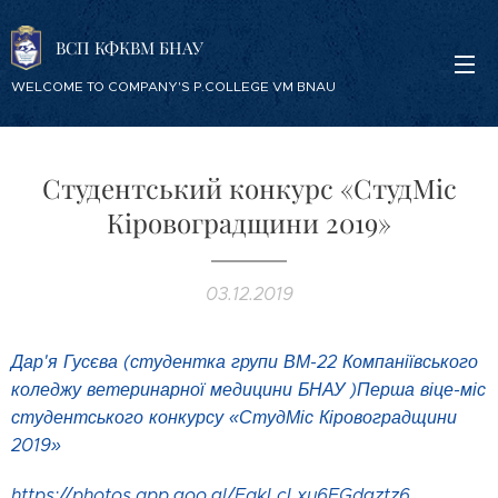
ВСП КФКВМ БНАУ
WELCOME TO COMPANY'S P.COLLEGE VM BNAU
Студентський конкурс «СтудМіс
Кіровоградщини 2019»
03.12.2019
Дар'я Гусєва (студентка групи ВМ-22 Компаніївського
коледжу ветеринарної медицини БНАУ )Перша віце-міс
студентського конкурсу «СтудМіс Кіровоградщини
2019»
https://photos.app.goo.gl/FakLcLxu6FGdgztz6