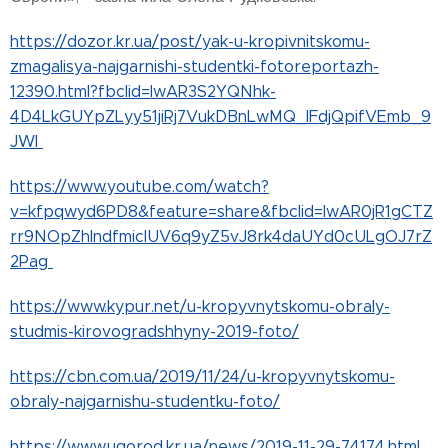
https://dozor.kr.ua/post/yak-u-kropivnitskomu-
zmagalisya-najgarnishi-studentki-fotoreportazh-
12390.html?fbclid=IwAR3S2YQNhk-
4D4LkGUYpZLyy51jiRj7VukDBnLwMQ_lFdjQpifVEmb_9
JWI
https://www.youtube.com/watch?
v=kfpqwyd6PD8&feature=share&fbclid=IwAR0jR1gCTZ
rr9NOpZhIndfmiclUV6q9yZ5vJ8rk4daUYd0cULgOJ7rZ
2Pag
https://www.kypur.net/u-kropyvnytskomu-obraly-
studmis-kirovogradshhyny-2019-foto/
https://cbn.com.ua/2019/11/24/u-kropyvnytskomu-
obraly-najgarnishu-studentku-foto/
https://www.ugorod.kr.ua/news/2019-11-29-74174.html