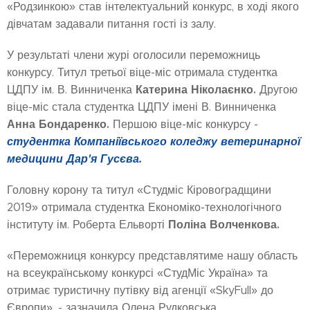
«Родзинкою» став інтелектуальний конкурс, в ході якого
дівчатам задавали питання гості із залу.
У результаті члени журі оголосили переможниць
конкурсу. Титул третьої віце-міс отримала студентка
Катерина Ніколаєнко.
ЦДПУ ім. В. Винниченка
Другою
віце-міс стала студентка ЦДПУ імені В. Винниченка
Анна Бондаренко.
Першою віце-міс конкурсу -
студентка Компаніївського коледжу ветеринарної
медицини Дар'я Гусєва.
Головну корону та титул «Студміс Кіровоградщини
2019» отримала студентка Економіко-технологічного
Поліна Волченкова.
інституту ім. Роберта Ельворті
«Переможниця конкурсу представлятиме нашу область
на всеукраїнському конкурсі «СтудМіс Україна» та
отримає туристичну путівку від агенції «SkyFull» до
Європи», - зазначила Олена Рудковська.