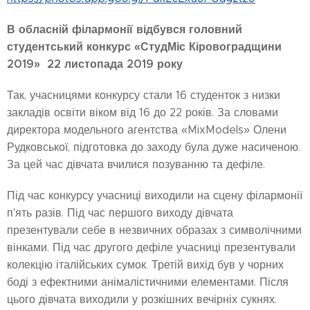
В обласній філармонії відбувся головний
студентський конкурс «СтудМіс Кіровоградщини
2019» 22 листопада
2019 року
Так, учасницями конкурсу стали 16 студенток з низки
закладів освіти віком від 16 до 22 років. За словами
директора модельного агентства «MixModels» Олени
Рудковської, підготовка до заходу була дуже насиченою.
За цей час дівчата вчилися позуванню та дефіле.
Під час конкурсу учасниці виходили на сцену філармонії
п'ять разів. Під час першого виходу дівчата
презентували себе в незвичних образах з символічними
вінками. Під час другого дефіле учасниці презентували
колекцію італійських сумок. Третій вихід був у чорних
боді з ефектними анімалістичними елементами. Після
цього дівчата виходили у розкішних вечірніх сукнях.