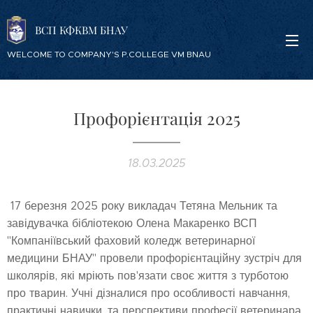
ВСП КФКВМ БНАУ
WELCOME TO COMPANY'S P.COLLEGE VM BNAU
Профорієнтація 2025
18.03.2025
17 березня 2025 року викладач Тетяна Мельник та
завідувачка бібліотекою Олена Макаренко ВСП
"Компаніївський фаховий коледж ветеринарної
медицини БНАУ" провели профорієнтаційну зустріч для
школярів, які мріють пов'язати своє життя з турботою
про тварин. Учні дізналися про особливості навчання,
практичні навички, та перспективи професії ветеринара.