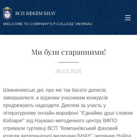
ВСП КФКВМ БНАУ
WELCOME TO COMPANY'S P.COLLEGE VM BNAU
Ми були старанними!
25.03.2025
Шевченківські дні, про які так багато дописів,
завершилися, а відзнаки учасникам конкурсів
продовжують надходити. Диплом за участь у
літературному онлайн-марафоні "Єднаймо душі словом
Кобзаря!" від Науково-методичного центру ВФПО
отримали гуртківці ВСП "Компаніївський фаховий
коледж ветеринарної медицини БНАУ" (керівник Найда