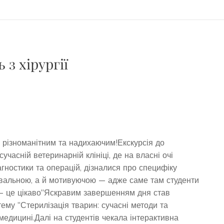
з хірургії
 різноманітним та надихаючим!Екскурсія до
часній ветеринарній клініці, де на власні очі
гностики та операцій, дізналися про специфіку
навальною, а й мотивуючою — адже саме там студенти
ія – це цікаво"Яскравим завершенням дня став
ему "Стерилізація тварин: сучасні методи та
медицині.Далі на студентів чекала інтерактивна