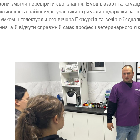
 вони змогли перевірити свої знання. Емоції, азарт та ко
ктивніші та найшвидші учасники отримали подарунки за шви
умком інтелектуального вечора.Екскурсія та вечір об'єднал
ння, а й відчути справжній смак професії ветеринарного лік