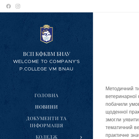
ВСП КФКВМ БНАУ
WELCOME TO COMPANY'S
P.COLLEGE VM BNAU
Методичний ти
ГОЛОВНА
ветеринарної 
побачили умов
НОВИНИ
щоденної прак
ДОКУМЕНТИ ТА
змогли уявити
ІНФОРМАЦІЯ
тематичний ве
практичне зна
КОЛЕДЖ