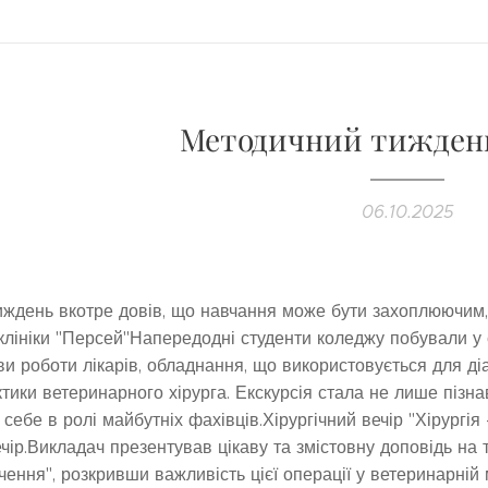
Методичний тиждень 
06.10.2025
ждень вкотре довів, що навчання може бути захоплюючим,
клініки "Персей"Напередодні студенти коледжу побували у су
и роботи лікарів, обладнання, що використовується для діа
тики ветеринарного хірурга. Екскурсія стала не лише піз
 себе в ролі майбутніх фахівців.Хірургічний вечір "Хірург
чір.Викладач презентував цікаву та змістовну доповідь на т
чення", розкривши важливість цієї операції у ветеринарній 