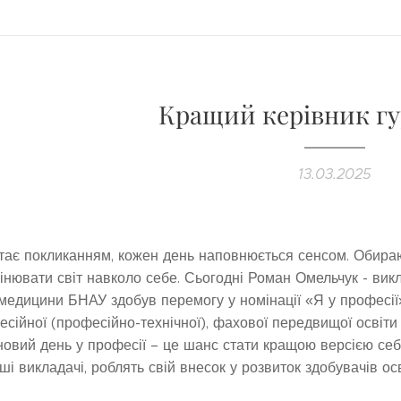
Кращий керівник гу
13.03.2025
тає покликанням, кожен день наповнюється сенсом. Обираю
інювати світ навколо себе. Сьогодні Роман Омельчук - вик
медицини БНАУ здобув перемогу у номінації «Я у професії»
есійної (професійно-технічної), фахової передвищої освіти
овий день у професії – це шанс стати кращою версією себ
ші викладачі, роблять свій внесок у розвиток здобувачів о