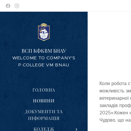
ВСП КФКВМ БНАУ
WELCOME TO COMPANY'S
P.COLLEGE VM BNAU
Коли робота с
ГОЛОВНА
можливість зм
ветеринарної 
НОВИНИ
закладів проф
ДОКУМЕНТИ ТА
2025».Кожен н
ІНФОРМАЦІЯ
Чудово, що на
КОЛЕДЖ