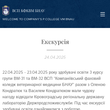
ВСП КФКВМ БНАУ
WELCOME TO COMPANY'S P.COLLEGE VM BNAU
Екскурсія
24.04.2025
22.04.2025 - 23.04.2025 року здобувачі освіти 3 курсу
групи ВМ-31 та ВМ-32 ВСП "Компаніївський фаховий
коледж ветеринарної медицини БНАУ" разом з Оленою
Кондратюк та Василем Кондратюком мали чудову
нагоду відвідати Кіровоградську регіональну державну
лабораторію Держпродспоживслужби. Під час екскурсії
здобувачі освіти ознайомилися з роботою