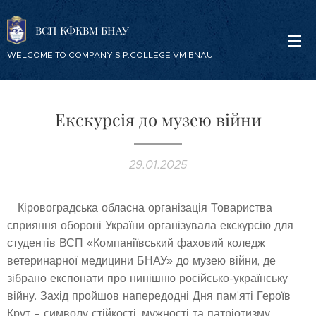
ВСП КФКВМ БНАУ
WELCOME TO COMPANY'S P.COLLEGE VM BNAU
Екскурсія до музею війни
29.01.2025
Кіровоградська обласна організація Товариства
сприяння обороні України організувала екскурсію для
студентів ВСП «Компаніївський фаховий коледж
ветеринарної медицини БНАУ» до музею війни, де
зібрано експонати про нинішню російсько-українську
війну. Захід пройшов напередодні Дня пам'яті Героїв
Крут – символу стійкості, мужності та патріотизму