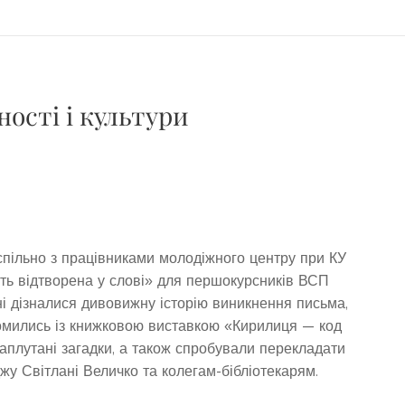
ності і культури
і спільно з працівниками молодіжного центру при КУ
іть відтворена у слові» для першокурсників ВСП
і дізналися дивовижну історію виникнення письма,
йомились із книжковою виставкою «Кирилиця — код
заплутані загадки, а також спробували перекладати
у Світлані Величко та колегам-бібліотекарям.