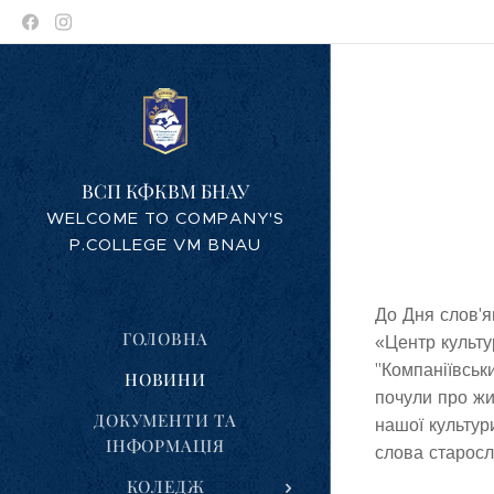
ВСП КФКВМ БНАУ
WELCOME TO COMPANY'S
P.COLLEGE VM BNAU
До Дня слов'я
ГОЛОВНА
«Центр культу
"Компаніївськ
НОВИНИ
почули про жи
ДОКУМЕНТИ ТА
нашої культур
ІНФОРМАЦІЯ
слова старосл
КОЛЕДЖ