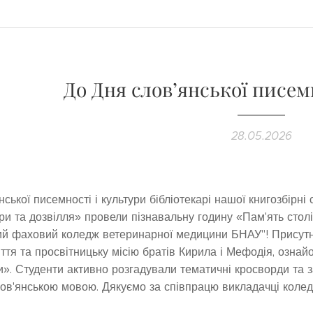
До Дня слов’янської писем
28.05.2026
нської писемності і культури бібліотекарі нашої книгозбірн
ри та дозвілля» провели пізнавальну годину «Пам'ять стол
ий фаховий коледж ветеринарної медицини БНАУ"! Присутн
ття та просвітницьку місію братів Кирила і Мефодія, озна
и». Студенти активно розгадували тематичні кросворди та 
ов'янською мовою. Дякуємо за співпрацю викладачці коледж