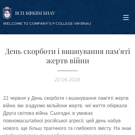
ВСП КФКВМ БНАУ
WELCOME TO COMPANY'S P.COLLEGE VM BNAU
День скорботи і вшанування пам'яті
жертв війни
22.06.2026
22 червня у День скорботи і вшанування пам'яті жертв
війни, ми згадуємо мільйони жертв, чиї життя обірвала
Друга світова війна. Сьогодні, в умовах
повномасштабної російської агресії, цей день набув
нового, ще більш трагічного та глибокого змісту. На знак