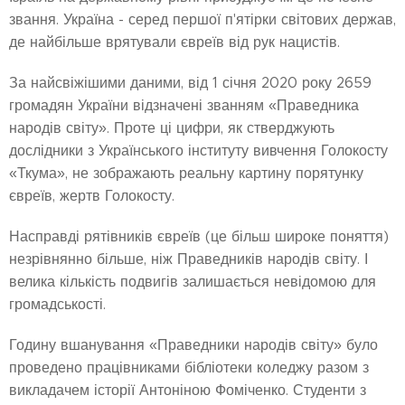
звання. Україна - серед першої п'ятірки світових держав,
де найбільше врятували євреїв від рук нацистів.
За найсвіжішими даними, від 1 січня 2020 року 2659
громадян України відзначені званням «Праведника
народів світу». Проте ці цифри, як стверджують
дослідники з Українського інституту вивчення Голокосту
«Ткума», не зображають реальну картину порятунку
євреїв, жертв Голокосту.
Насправді рятівників євреїв (це більш широке поняття)
незрівнянно більше, ніж Праведників народів світу. І
велика кількість подвигів залишається невідомою для
громадськості.
Годину вшанування «Праведники народів світу» було
проведено працівниками бібліотеки коледжу разом з
викладачем історії Антоніною Фоміченко. Студенти з