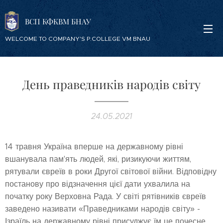
ВСП КФКВМ БНАУ
WELCOME TO COMPANY'S P.COLLEGE VM BNAU
День праведників народів світу
24.05.2021
14 травня Україна вперше на державному рівні
вшанувала пам'ять людей, які, ризикуючи життям,
рятували євреїв в роки Другої світової війни. Відповідну
постанову про відзначення цієї дати ухвалила на
початку року Верховна Рада. У світі рятівників євреїв
заведено називати «Праведниками народів світу» -
Ізраїль на державному рівні присуджує їм це почесне