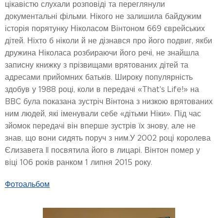
цікавістю слухали розповіді та переглянули
документальні фільми. Нікого не залишила байдужим
історія порятунку Ніколасом Вінтоном 669 єврейських
дітей. Ніхто б ніколи й не дізнався про його подвиг, якби
дружина Ніколаса розбираючи його речі, не знайшла
записну книжку з прізвищами врятованих дітей та
адресами прийомних батьків. Широку популярність
здобув у 1988 році, коли в передачі «That's Life!» на
BBC була показана зустріч Вінтона з низкою врятованих
ним людей, які іменували себе «дітьми Ніки». Під час
зйомок передачі він вперше зустрів їх знову, але не
знав, що вони сидять поруч з ним.У 2002 році королева
Єлизавета II посвятила його в лицарі. Вінтон помер у
віці 106 років ранком 1 липня 2015 року.
Фотоальбом