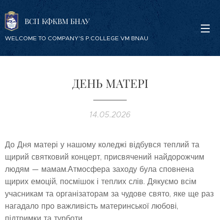
ВСП КФКВМ БНАУ
WELCOME TO COMPANY'S P.COLLEGE VM BNAU
ДЕНЬ МАТЕРІ
14.05.2026
До Дня матері у нашому коледжі відбувся теплий та
щирий святковий концерт, присвячений найдорожчим
людям — мамам.Атмосфера заходу була сповнена
щирих емоцій, посмішок і теплих слів. Дякуємо всім
учасникам та організаторам за чудове свято, яке ще раз
нагадало про важливість материнської любові,
підтримки та турботи.