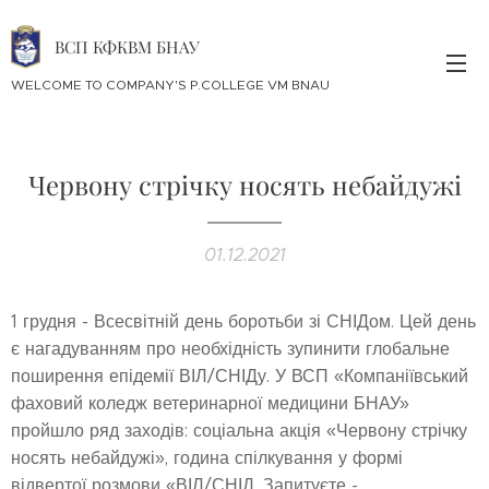
ВСП КФКВМ БНАУ
WELCOME TO COMPANY'S P.COLLEGE VM BNAU
Червону стрічку носять небайдужі
01.12.2021
1 грудня - Всесвітній день боротьби зі СНІДом. Цей день
є нагадуванням про необхідність зупинити глобальне
поширення епідемії ВІЛ/СНІДу. У ВСП «Компаніївський
фаховий коледж ветеринарної медицини БНАУ»
пройшло ряд заходів: соціальна акція «Червону стрічку
носять небайдужі», година спілкування у формі
відвертої розмови «ВІЛ/СНІД. Запитуєте -