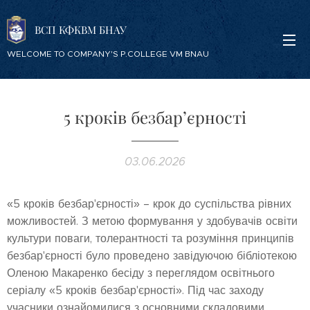
ВСП КФКВМ БНАУ
WELCOME TO COMPANY'S P.COLLEGE VM BNAU
5 кроків безбар’єрності
03.06.2026
«5 кроків безбар'єрності» – крок до суспільства рівних
можливостей. З метою формування у здобувачів освіти
культури поваги, толерантності та розуміння принципів
безбар'єрності було проведено завідуючою бібліотекою
Оленою Макаренко бесіду з переглядом освітнього
серіалу «5 кроків безбар'єрності». Під час заходу
учасники ознайомилися з основними складовими