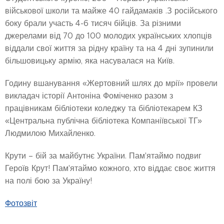
військової школи та майже 40 гайдамаків .З російського
боку брали участь 4-6 тисяч бійців. За різними
джерелами від 70 до 100 молодих українських хлопців
віддали свої життя за рідну країну та на 4 дні зупинили
більшовицьку армію, яка насувалася на Київ.
Годину вшанування «Жертовний шлях до мрії» провели
викладач історії Антоніна Фоміченко разом з
працівникам бібліотеки коледжу та бібліотекарем КЗ
«Центральна публічна бібліотека Компаніївської ТГ»
Людмилою Михайленко.
Крути – бій за майбутнє України. Пам'ятаймо подвиг
Героїв Крут! Пам'ятаймо кожного, хто віддає своє життя
на полі бою за Україну!
Фотозвіт