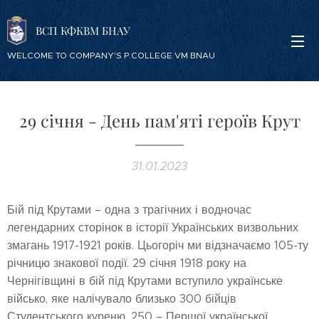
ВСП КФКВМ БНАУ
WELCOME TO COMPANY'S P.COLLEGE VM BNAU
29 січня - День пам'яті героїв Крут
31.01.2023
Бій під Крутами – одна з трагічних і водночас
легендарних сторінок в історії Українських визвольних
змагань 1917-1921 років. Цьогоріч ми відзначаємо 105-ту
річницю знакової події. 29 січня 1918 року на
Чернігівщині в бій під Крутами вступило українське
військо, яке налічувало близько 300 бійців
Студентського куреню, 250 – Першої української